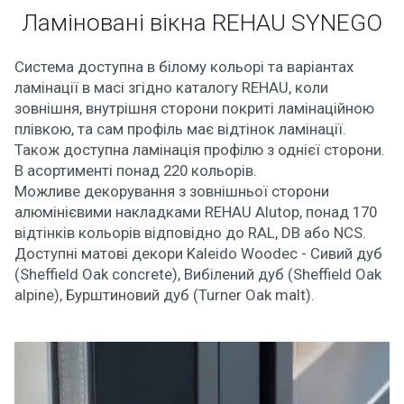
Ламіновані вікна REHAU SYNEGO
Система доступна в білому кольорі та варіантах
ламінації в масі згідно каталогу REHAU, коли
зовнішня, внутрішня сторони покриті ламінаційною
плівкою, та сам профіль має відтінок ламінації.
Також доступна ламінація профілю з однієї сторони.
В асортименті понад 220 кольорів.
Можливе декорування з зовнішньої сторони
алюмінієвими накладками REHAU Alutop, понад 170
відтінків кольорів відповідно до RAL, DB або NCS.
Доступні матові декори Kaleido Woodec - Cивий дуб
(Sheffield Oak concrete), Вибілений дуб (Sheffield Оak
alpine), Бурштиновий дуб (Turner Oak malt).