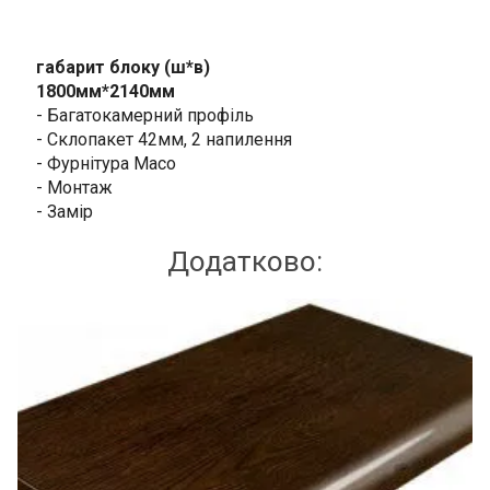
габарит блоку (ш*в)
1800мм*2140мм
- Багатокамерний профіль
- Склопакет 42мм, 2 напилення
- Фурнітура Масо
- Монтаж
- Замір
Додатково: