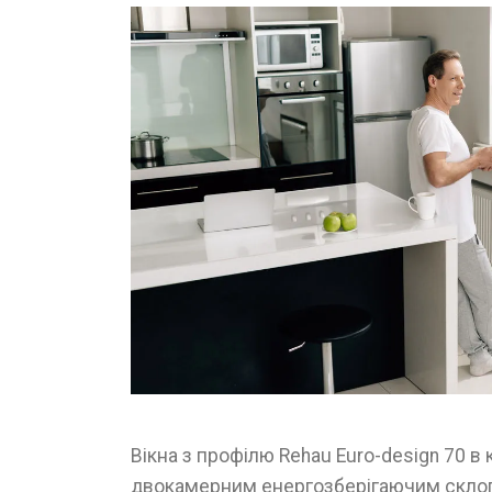
Вікна з профілю Rehau Euro-design 70 в 
двокамерним енергозберігаючим скло