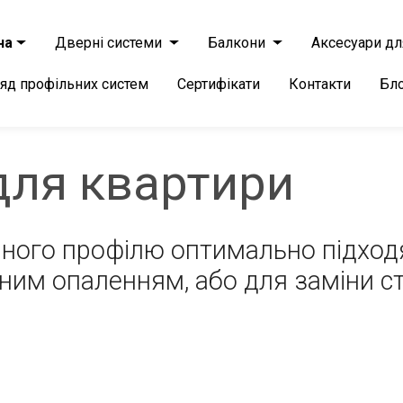
на
Дверні системи
Балкони
Аксесуари дл
яд профільних систем
Сертифікати
Контакти
Бл
для квартири
ерного профілю оптимально підход
ним опаленням, або для заміни с