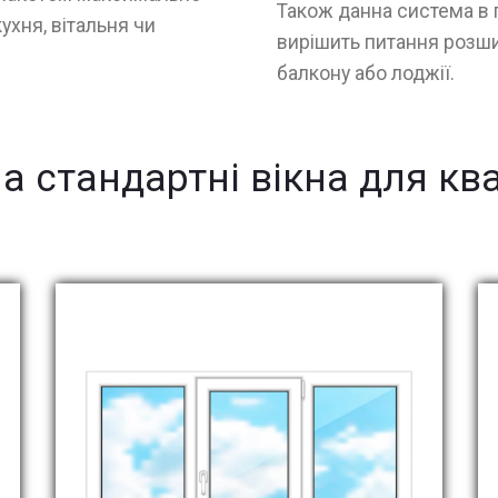
Також данна система в 
ухня, вітальня чи
вирішить питання розши
балкону або лоджії.
на стандартні вікна для кв