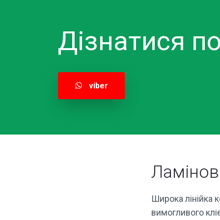
Дізнатися по
viber
Ламінов
Широка лінійка 
вимогливого клі