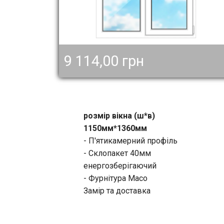
9 114,00 грн
розмір вікна (ш*в)
1150мм*1360мм
- П'ятикамерний профіль
- Склопакет 40мм
енергозберігаючий
- Фурнітура Масо
Замір та доставка