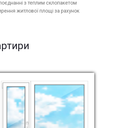
поєднанні з теплим склопакетом
рення житлової площі за рахунок
артири