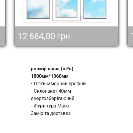
12 664,00 грн
розмір вікна (ш*в)
1800мм*1360мм
- П'ятикамерний профіль
- Склопакет 40мм
енергозберігаючий
- Фурнітура Масо
Замір та доставка