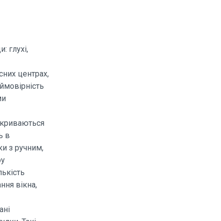
: глухі,
сних центрах,
 ймовірність
ми
дкриваються
ь в
ки з ручним,
ру
лькість
ння вікна,
ані