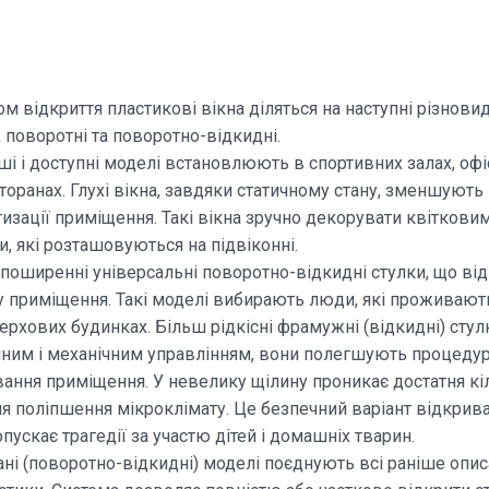
м відкриття пластикові вікна діляться на наступні різновиди
 поворотні та поворотно-відкидні.
ші і доступні моделі встановлюють в спортивних залах, офі
сторанах. Глухі вікна, завдяки статичному стану, зменшують
изації приміщення. Такі вікна зручно декорувати квіткови
, які розташовуються на підвіконні.
поширенні універсальні поворотно-відкидні стулки, що ві
 приміщення. Такі моделі вибирають люди, які проживают
ерхових будинках. Більш рідкісні фрамужні (відкидні) стул
ним і механічним управлінням, вони полегшують процеду
ання приміщення. У невелику щілину проникає достатня кі
ля поліпшення мікроклімату. Це безпечний варіант відкрива
пускає трагедії за участю дітей і домашніх тварин.
ні (поворотно-відкидні) моделі поєднують всі раніше опис