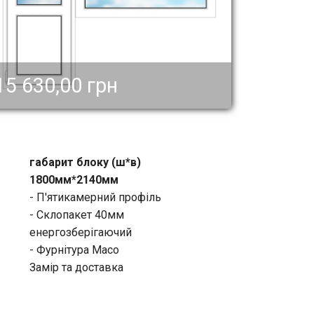
15 630,00 грн
габарит блоку (ш*в)
1800мм*2140мм
- П'ятикамерний профіль
- Склопакет 40мм
енергозберігаючий
- Фурнітура Масо
Замір та доставка