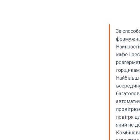
За способо
фрамужні,
Найпрості
кафе і ре
розгермет
горщиками
Найбільш 
всередину
багатопов
автоматич
провітрюв
повітря д
який не до
Комбінова