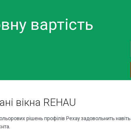
вну вартість
ані вікна REHAU
кольорових рішень профілів Рехау задовольнить навіть
єнта.