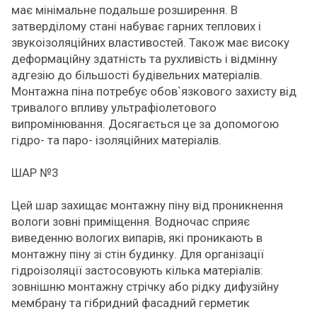
має мінімальне подальше розширення. В
затверділому стані набуває гарних теплових і
звукоізоляційних властивостей. Також має високу
деформаційну здатність та рухливість і відмінну
адгезію до більшості будівельних матеріалів.
Монтажна піна потребує обов`язкового захисту від
тривалого впливу ультрафіолетового
випромінювання. Досягається це за допомогою
гідро- та паро- ізоляційних матеріалів.
ШАР №3
Цей шар захищає монтажну піну від проникнення
вологи зовні приміщення. Водночас сприяє
виведенню вологих випарів, які проникають в
монтажну піну зі стін будинку. Для організації
гідроізоляції застосовують кілька матеріалів:
зовнішню монтажну стрічку або рідку дифузійну
мембрану та гібридний фасадний герметик