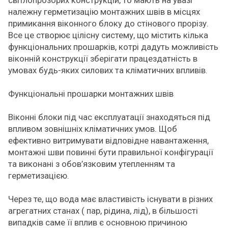
світлопрозорих конструкцій, то мають на увазі
належну герметизацію монтажних швів в місцях
примикання віконного блоку до стінового прорізу.
Все це створює цілісну систему, що містить кілька
функціональних прошарків, котрі дадуть можливість
віконній конструкції зберігати працездатність в
умовах будь-яких силових та кліматичних впливів.
Функціональні прошарки монтажних швів
Віконні блоки під час експлуатації знаходяться під
впливом зовнішніх кліматичних умов. Щоб
ефективно витримувати відповідне навантаження,
монтажні шви повинні бути правильної конфігурації
та виконані з обов’язковим утепленням та
герметизацією.
Через те, що вода має властивість існувати в різних
агрегатних станах ( пар, рідина, лід), в більшості
випадків саме її вплив є основною причиною