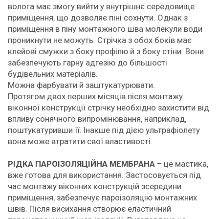
волога має змогу вийти у внутрішнє середовище
приміщення, що дозволяє піні сохнути. Однак з
приміщення в піну монтажного шва молекули води
проникнути не можуть. Стрічка з обох боків має
клейові смужки з боку профілю й з боку стіни. Вони
забезпечують гарну адгезію до більшості
будівельних матеріалів.
Можна фарбувати й заштукатурювати.
Протягом двох перших місяців після монтажу
віконної конструкції стрічку необхідно захистити від
впливу сонячного випромінювання, наприклад,
поштукатуривши її. Інакше під дією ультрафіолету
вона може втратити свої властивості.
РІДКА ПАРОІЗОЛЯЦІЙНА МЕМБРАНА
– це мастика,
вже готова для використання. Застосовується під
час монтажу віконних конструкцій зсередини
приміщення, забезпечує пароізоляцію монтажних
швів. Після висихання створює еластичний