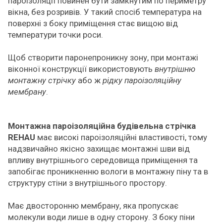
пароізоляції повинен бути замкнутим по периметру
вікна, без розривів. У такий спосіб температура на
поверхні з боку приміщення стає вищою від
температури точки роси.
Щоб створити паронепроникну зону, при монтажі
віконної конструкції використовують
внутрішню
монтажну стрічку
або ж
рідку пароізоляційну
мембрану
.
Монтажна пароізоляційна будівельна стрічка
REHAU
має високі пароізоляційні властивості, тому
надзвичайно якісно захищає монтажні шви від
впливу внутрішнього середовища приміщення та
запобігає проникненню вологи в монтажну піну та в
структуру стіни з внутрішнього простору.
Має двосторонню мембрану, яка пропускає
молекули води лише в одну сторону. З боку піни