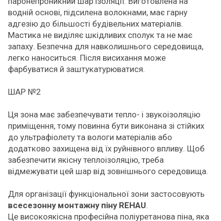
паронепроникний шар ізоляції. Виготовлена на
водній основі, підсилена волокнами, має гарну
адгезію до більшості будівельних матеріалів.
Мастика не виділяє шкідливих сполук та не має
запаху. Безпечна для навколишнього середовища,
легко наноситься. Після висихання може
фарбуватися й заштукатурюватися.
ШАР №2
Ця зона має забезпечувати тепло- і звукоізоляцію
приміщення, тому повинна бути виконана зі стійких
до ультрафіолету та вологи матеріалів або
додатково захищена від їх руйнівного впливу. Щоб
забезпечити якісну теплоізоляцію, треба
відмежувати цей шар від зовнішнього середовища.
Для організації функціональної зони застосовують
всесезонну монтажну піну REHAU
.
Це високоякісна професійна поліуретанова піна, яка