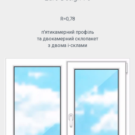
R=0,78
п'ятикамерний профіль
та двокамерний склопакет
з двома і-склами