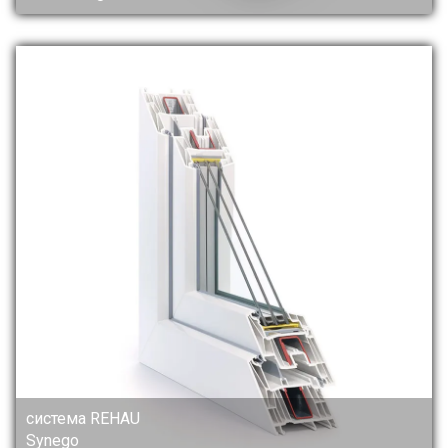
система REHAU
Synego