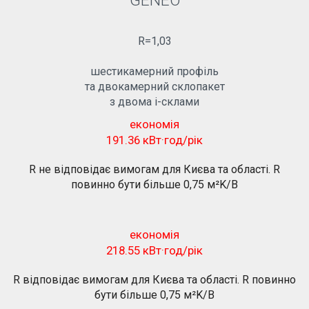
GENEO
R=1,03
шестикамерний профіль
та двокамерний склопакет
з двома і-склами
економія
191.36 кВт·год/рік
R не відповідає вимогам для Києва та області. R
повинно бути більше 0,75 м²K/В
економія
218.55 кВт·год/рік
R відповідає вимогам для Києва та області. R повинно
бути більше 0,75 м²K/В