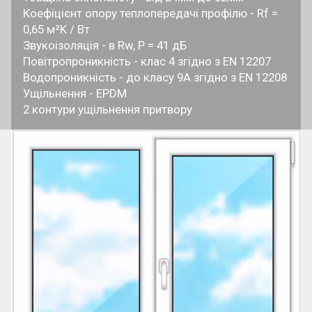
Коефіцієнт опору теплопередачі профілю - Rf =
0,65 м²K / Вт
Звукоізоляція - в Rw, P = 41 дБ
Повітропроникність - клас 4 згідно з EN 12207
Водопроникність - до класу 9A згідно з EN 12208
Ущільнення - EPDM
2 контури ущільнення притвору