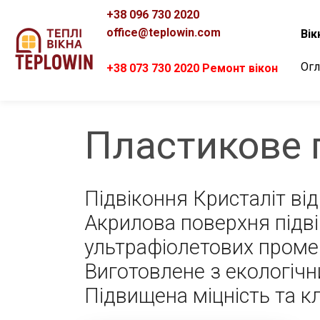
+38 096 730 2020
office@teplowin.com
Вік
Огл
+38 073 730 2020 Ремонт вікон
Пластикове п
Підвіконня Кристаліт в
Акрилова поверхня підві
ультрафіолетових промен
Виготовлене з екологічн
Підвищена міцність та к