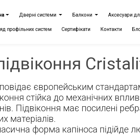
на
Дверні системи
Балкони
Аксесуари дл
яд профільних систем
Сертифікати
Контакти
Бл
ідвіконня Cristali
ідповідає європейським стандарта
коння стійка до механічних вплив
ів. Підвіконня має посилені ребр
их матеріалів.
ласична форма капіноса підійде 