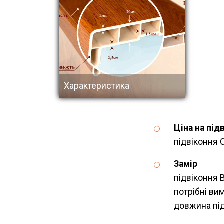
Характеристика
Ціна 
підвіконня 
підвіконня 
потрібні ви
довжина під