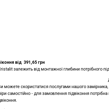
на підвіконня від 391,65 г
Cristalit залежить від монтажної глибини потрібного п
Замір
Ви можете скористатися послугами нашого замірника,
міри самостійно - для замовлення підвіконня потрібна
віконня.