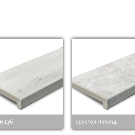
й дуб
Бристол Глянець