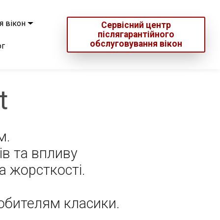
я вікон
Сервісний центр
післягарантійного
обслуговування вікон
ог
t
м.
ів та впливу
а жорсткості.
любителям класики.