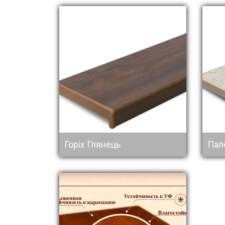
Горіх Глянець
Пал