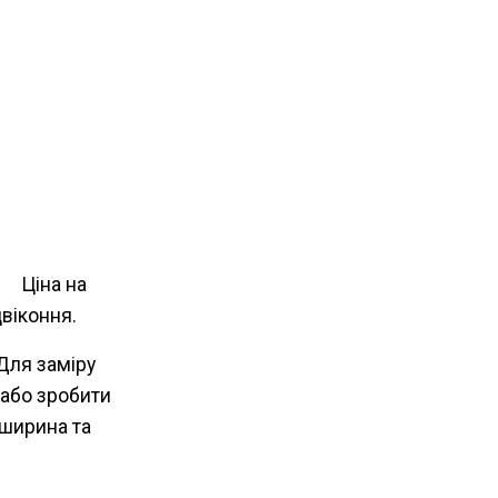
рн
Ціна на
ідвіконня.
Для заміру
 або зробити
 ширина та